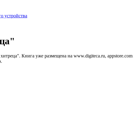
го устройства
еца"
реца". Книга уже размещена на www.digiteca.ru, appstore.com и вс
р.