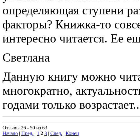
определяющая ступени ра
факторы? Книжка-то совсе
интересно читается. Ее ещ
Светлана
Данную книгу можно чита
многократно, актуальност
годами только возрастает..
Отзывы 26 - 50 из 63
Начало
|
Пред.
|
1
2
3
|
След.
|
Конец